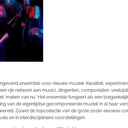
ngevend ensemble voor nieuwe muziek. Kwaliteit, experim
et een rijk netwerk aan musici, dirigenten, componisten, veelzi
het 'maken van nu'. Het ensemble fungeert als een toegankelij
ing van de eigentijdse gecomponeerde muziek in al haar ve
 wereld. Zowel de topcollectie van de grote 20ste-eeuwse co
s en in interdisciplinaire voorstellingen.