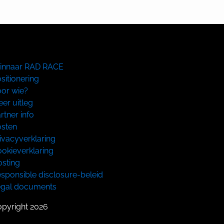
innaar RAD RACE
sitionering
or wie?
er uitleg
rtner info
sten
ivacyverklaring
okieverklaring
sting
sponsible disclosure-beleid
egal documents
pyright 2026