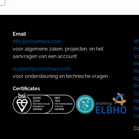
Email
info@crossmarx.com
W
voor algemene zaken, projecten, en het
Po
aanvragen van een account
Vo
Me
support@crossmarx.com
Pa
voor ondersteuning en technische vragen
Ko
Pr
Certificates
Co
Ho
Re
L
Co