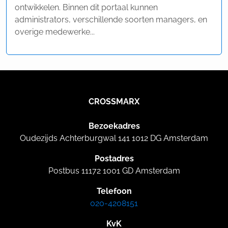
ontwikkelen. Binnen dit portaal kunnen
administrators, verschillende soorten managers, en
overige medewerke...
CROSSMARX
Bezoekadres
Oudezijds Achterburgwal 141 1012 DG Amsterdam
Postadres
Postbus 11172 1001 GD Amsterdam
Telefoon
020-4208151
KvK